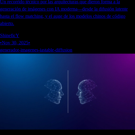
Un recorrido técnico por las arquitecturas que dieron forma a la
generación de imágenes con IA moderna—desde la difusión latente
hasta el flow matching, y el auge de los modelos chinos de código
abierto.
ShineficY
•
Nov 30, 2025
•
generador-imagenes-ia
stable-diffusion