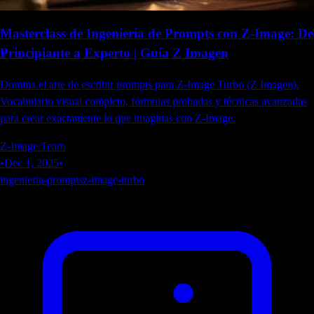
Masterclass de Ingeniería de Prompts con Z-Image: De
Principiante a Experto | Guía Z Imagen
Domina el arte de escribir prompts para Z-Image Turbo (Z Imagen).
Vocabulario visual completo, fórmulas probadas y técnicas avanzadas
para crear exactamente lo que imaginas con Z-Image.
Z-Image Team
•
Dec 1, 2025
•
ingenieria-prompts
z-image-turbo