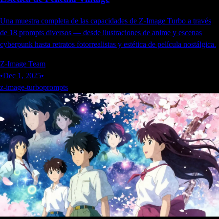
Una muestra completa de las capacidades de Z-Image Turbo a través
de 18 prompts diversos — desde ilustraciones de anime y escenas
cyberpunk hasta retratos fotorrealistas y estética de película nostálgica.
Z-Image Team
•
Dec 1, 2025
•
z-image-turbo
prompts