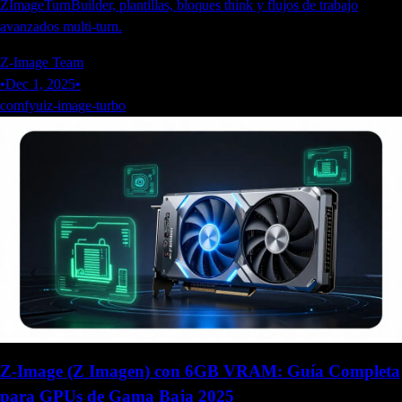
ZImageTurnBuilder, plantillas, bloques think y flujos de trabajo
avanzados multi-turn.
Z-Image Team
•
Dec 1, 2025
•
comfyui
z-image-turbo
Z-Image (Z Imagen) con 6GB VRAM: Guía Completa
para GPUs de Gama Baja 2025