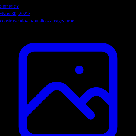
ShineficY
•
Nov 30, 2025
•
construyendo-en-publico
z-image-turbo