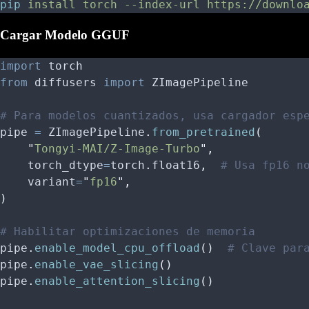
pip
 install
 torch
 --index-url
 https://downlo
Cargar Modelo GGUF
import
 torch
from
 diffusers 
import
 ZImagePipeline
# Para modelos cuantizados, usa cargador esp
pipe 
=
 ZImagePipeline
.
from_pretrained
(
    "
Tongyi-MAI/Z-Image-Turbo
"
,
    torch_dtype
=
torch
.
float16
,
  # Usa fp16 n
    variant
=
"
fp16
"
,
)
# Habilitar optimizaciones de memoria
pipe
.
enable_model_cpu_offload
()
  # Clave par
pipe
.
enable_vae_slicing
()
pipe
.
enable_attention_slicing
()