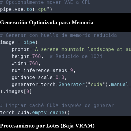
# Opcionalmente mover VAE a CPU
pipe
.
vae
.
to
(
"
cpu
"
)
Generación Optimizada para Memoria
# Generar con huella de memoria reducida
image 
=
 pipe
(
    prompt
=
"
A serene mountain landscape at s
    height
=
768
,
  # Reducido de 1024
    width
=
768
,
    num_inference_steps
=
9
,
    guidance_scale
=
0.0
,
    generator
=
torch
.
Generator
(
"
cuda
"
).
manual
).
images
[
0
]
# Limpiar caché CUDA después de generar
torch
.
cuda
.
empty_cache
()
Procesamiento por Lotes (Baja VRAM)