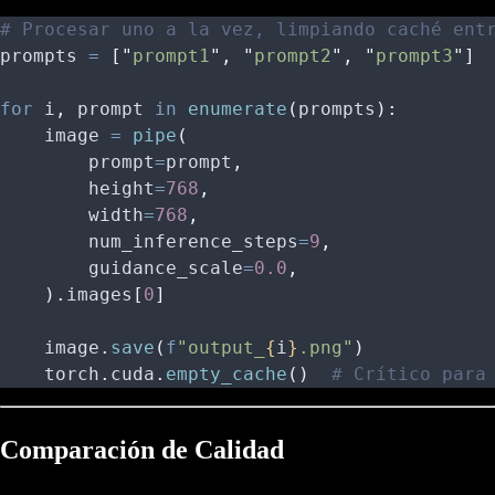
# Procesar uno a la vez, limpiando caché ent
prompts 
=
 [
"
prompt1
"
,
 "
prompt2
"
,
 "
prompt3
"
]
for
 i
,
 prompt 
in
 enumerate
(
prompts
):
    image 
=
 pipe
(
        prompt
=
prompt
,
        height
=
768
,
        width
=
768
,
        num_inference_steps
=
9
,
        guidance_scale
=
0.0
,
    ).
images
[
0
]
    image
.
save
(
f
"output_
{
i
}
.png"
)
    torch
.
cuda
.
empty_cache
()
  # Crítico para
Comparación de Calidad