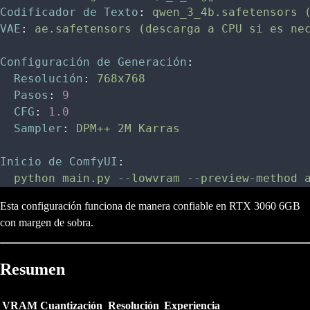
Codificador de Texto
:
 qwen_3_4b.safetensors 
VAE
:
 ae.safetensors (descarga a CPU si es ne
Configuración de Generación
:
  Resolución
:
 768x768
  Pasos
:
 9
  CFG
:
 1.0
  Sampler
:
 DPM++ 2M Karras
Inicio de ComfyUI
:
  python main.py --lowvram --preview-method 
Esta configuración funciona de manera confiable en RTX 3060 6GB
con margen de sobra.
Resumen
VRAM
Cuantización
Resolución
Experiencia