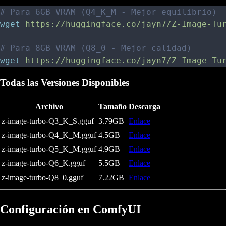
# Para 6GB VRAM (Q4_K_M - Mejor equilibrio)
wget
 https://huggingface.co/jayn7/Z-Image-Tu
# Para 8GB VRAM (Q8_0 - Mejor calidad)
wget
 https://huggingface.co/jayn7/Z-Image-Tu
Todas las Versiones Disponibles
Archivo
Tamaño
Descarga
z-image-turbo-Q3_K_S.gguf
3.79GB
Enlace
z-image-turbo-Q4_K_M.gguf
4.5GB
Enlace
z-image-turbo-Q5_K_M.gguf
4.9GB
Enlace
z-image-turbo-Q6_K.gguf
5.5GB
Enlace
z-image-turbo-Q8_0.gguf
7.22GB
Enlace
Configuración en ComfyUI