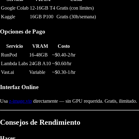
Google Colab
12-16GB T4
Gratis (con límites)
Kaggle
16GB P100
Gratis (30h/semana)
Opciones de Pago
Servicio
VRAM
Costo
RunPod
16-48GB
~$0.40-2/hr
Lambda Labs
24GB A10
~$0.60/hr
Vast.ai
Variable
~$0.30-1/hr
Interfaz Online
Usa
z-image.vip
directamente — sin GPU requerida. Gratis, ilimitado.
Consejos de Rendimiento
Hacer