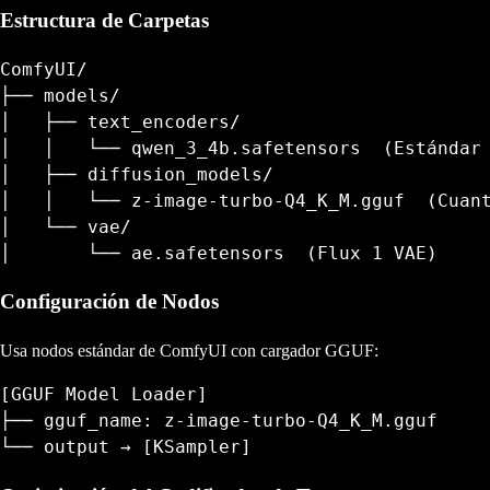
Estructura de Carpetas
ComfyUI/

├── models/

│   ├── text_encoders/

│   │   └── qwen_3_4b.safetensors  (Estándar 
│   ├── diffusion_models/

│   │   └── z-image-turbo-Q4_K_M.gguf  (Cuant
│   └── vae/

Configuración de Nodos
Usa nodos estándar de ComfyUI con cargador GGUF:
[GGUF Model Loader]

├── gguf_name: z-image-turbo-Q4_K_M.gguf
