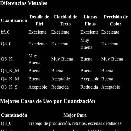
Diferencias Visuales
Detalle de
Claridad de
Líneas
Precisión de
Cuantización
Piel
Texto
Finas
Color
bf16
Excelente
Excelente
Excelente
Excelente
Muy
Q8_0
Excelente
Excelente
Excelente
Buena
Muy
Q6_K
Muy Buena
Buena
Muy Buena
Buena
Q5_K_M
Buena
Buena
Buena
Buena
Q4_K_M
Buena
Aceptable
Aceptable
Buena
Q3_K_S
Aceptable
Reducida
Reducida
Aceptable
Mejores Casos de Uso por Cuantización
Cuantización
Mejor Para
Q8_0
Trabajo de producción, retratos, escenas detalladas