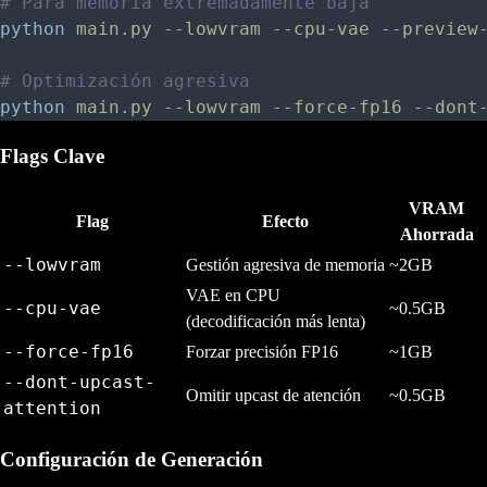
# Para memoria extremadamente baja
python
 main.py
 --lowvram
 --cpu-vae
 --preview
# Optimización agresiva
python
 main.py
 --lowvram
 --force-fp16
 --dont
Flags Clave
VRAM
Flag
Efecto
Ahorrada
--lowvram
Gestión agresiva de memoria
~2GB
VAE en CPU
--cpu-vae
~0.5GB
(decodificación más lenta)
--force-fp16
Forzar precisión FP16
~1GB
--dont-upcast-
Omitir upcast de atención
~0.5GB
attention
Configuración de Generación