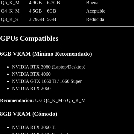
Q5_K_M
4.9GB
6-7GB
Buena
Q4_K_M
4.5GB
6GB
Aceptable
Q3_K_S
3.79GB
5GB
Reducida
GPUs Compatibles
6GB VRAM (Mínimo Recomendado)
NVIDIA RTX 3060 (Laptop/Desktop)
NVIDIA RTX 4060
NVIDIA GTX 1660 Ti / 1660 Super
NVIDIA RTX 2060
Recomendación:
Usa Q4_K_M o Q5_K_M
8GB VRAM (Cómodo)
NVIDIA RTX 3060 Ti