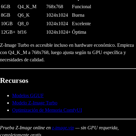
6GB
Q4_K_M
768x768
Funcional
8GB
Q6_K
1024x1024
Buena
10GB
Q8_0
1024x1024
Excelente
12GB+
bf16
1024x1024+
Óptima
Z-Image Turbo es accesible incluso en hardware económico. Empieza
con Q4_K_M a 768x768, luego ajusta según tu GPU específica y
necesidades de calidad.
Recursos
Modelos GGUF
Modelo Z-Image Turbo
Optimización de Memoria ComfyUI
Prueba Z-Image online en
z-image.vip
— sin GPU requerida,
completamente gratis.